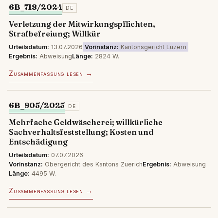
6B_718/2024
DE
Verletzung der Mitwirkungspflichten,
Strafbefreiung; Willkür
Urteilsdatum:
13.07.2026
Vorinstanz:
Kantonsgericht Luzern
Ergebnis:
Abweisung
Länge:
2824 W.
Zusammenfassung lesen →
6B_905/2025
DE
Mehrfache Geldwäscherei; willkürliche
Sachverhaltsfeststellung; Kosten und
Entschädigung
Urteilsdatum:
07.07.2026
Vorinstanz:
Obergericht des Kantons Zuerich
Ergebnis:
Abweisung
Länge:
4495 W.
Zusammenfassung lesen →