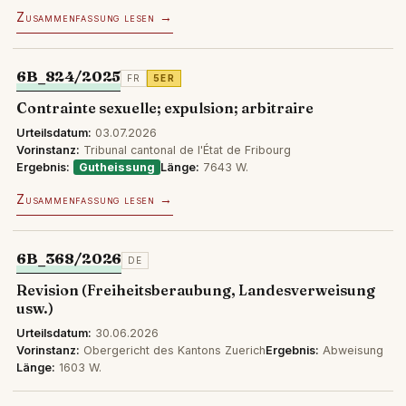
Zusammenfassung lesen →
6B_824/2025
FR
5ER
Contrainte sexuelle; expulsion; arbitraire
Urteilsdatum:
03.07.2026
Vorinstanz:
Tribunal cantonal de l'État de Fribourg
Ergebnis:
Gutheissung
Länge:
7643 W.
Zusammenfassung lesen →
6B_368/2026
DE
Revision (Freiheitsberaubung, Landesverweisung
usw.)
Urteilsdatum:
30.06.2026
Vorinstanz:
Obergericht des Kantons Zuerich
Ergebnis:
Abweisung
Länge:
1603 W.