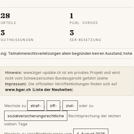
28
1
URTEILE
PUBL. VORGES.
3
3
GUTHEISSUNGEN
5ER-BESETZUNG
g: Teilnahmerechtsverletzungen allein begründen keinen Ausstand; hohe Sch
Hinweis:
www.bger-update.ch ist ein privates Projekt und wird
nicht vom Schweizerischen Bundesgericht geführt (siehe
Impressum
). Die offiziellen Veröffentlichungen finden sich auf
www.bger.ch
(
Liste der Neuheiten
).
Wechsle zu
straf-
,
öff-
,
zivil-
oder zu
sozialversicherungsrechtliche
Rechtsprechung der letzten
sieben Tage
Wechsle zu Veröffentlichungen vom
4. August 2026