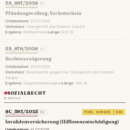
5A_697/2026
DE
Pfändungsvollzug, Verlustschein
Urteilsdatum:
23.07.2026
Vorinstanz:
Obergericht des Kantons Zuerich
Ergebnis:
Nichteintreten
Länge:
932 W.
5A_679/2026
DE
Rechtsverzögerung
Urteilsdatum:
24.07.2026
Vorinstanz:
Beschwerde gegen das Obergericht des Kantons
Aargau
Ergebnis:
Gegenstandslosigkeit
Länge:
394 W.
SOZIALRECHT
6 Urteile
8C_593/2025
DE
PUBL. VORGES.
5ER
Invalidenversicherung (Hilflosenentschädigung)
Urteilsdatum:
14.07.2026