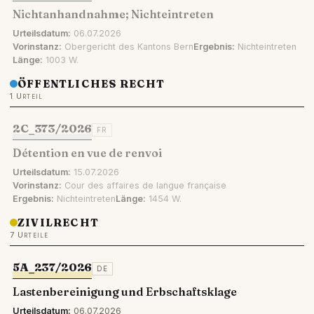
Nichtanhandnahme; Nichteintreten
Urteilsdatum:
06.07.2026
Vorinstanz:
Obergericht des Kantons Bern
Ergebnis:
Nichteintreten
Länge:
1003 W.
ÖFFENTLICHES RECHT
1 Urteil
2C_373/2026
FR
Détention en vue de renvoi
Urteilsdatum:
15.07.2026
Vorinstanz:
Cour des affaires de langue française
Ergebnis:
Nichteintreten
Länge:
1454 W.
ZIVILRECHT
7 Urteile
5A_237/2026
DE
Lastenbereinigung und Erbschaftsklage
Urteilsdatum:
06.07.2026