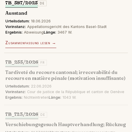
7B_587/2025
DE
Ausstand
Urteilsdatum:
18.06.2026
Vorinstanz:
Appellationsgericht des Kantons Basel-Stadt
Ergebnis:
Abweisung
Länge:
3467 W.
Zusammenfassung lesen →
7B_255/2026
FR
Tardiveté du recours cantonal; irrecevabilité du
recours en matière pénale (motivation insuffisante)
Urteilsdatum:
22.06.2026
Vorinstanz:
Cour de justice de la République et canton de Genève
Ergebnis:
Nichteintreten
Länge:
1043 W.
7B_723/2026
DE
Verschiebungsgesuch Hauptverhandlung; Rückzug