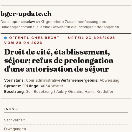
bger-update.ch
Durch
opencaselaw.ch
KI-generierte Zusammenfassung des
Bundesgerichtsurteils. Keine Gewähr für die Richtigkeit der Angaben.
ÖFFENTLICHES RECHT · URTEIL 2C_696/2025 ·
VOM 29.04.2026
Droit de cité, établissement,
séjour; refus de prolongation
d'une autorisation de séjour
Vorinstanz:
Cour administrative
Verfahrensergebnis:
Abweisung
Sprache:
FR
Länge:
4064 Wörter
Besetzung:
3er-Besetzung ( Aubry Girardin, Hänni, Kradolfer)
INHALT
Sachverhalt
Erwägungen