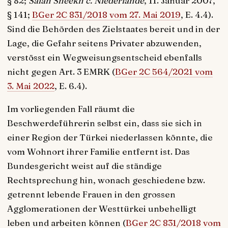
§ 82;
Salah Sheekh c. Niederlande
, 11. Januar 2007,
§ 141;
BGer 2C 831/2018 vom 27. Mai 2019
, E. 4.4).
Sind die Behörden des Zielstaates bereit und in der
Lage, die Gefahr seitens Privater abzuwenden,
verstösst ein Wegweisungsentscheid ebenfalls
nicht gegen Art. 3 EMRK (
BGer 2C 564/2021 vom
3. Mai 2022
, E. 6.4).
Im vorliegenden Fall räumt die
Beschwerdeführerin selbst ein, dass sie sich in
einer Region der Türkei niederlassen könnte, die
vom Wohnort ihrer Familie entfernt ist. Das
Bundesgericht weist auf die ständige
Rechtsprechung hin, wonach geschiedene bzw.
getrennt lebende Frauen in den grossen
Agglomerationen der Westtürkei unbehelligt
leben und arbeiten können (
BGer 2C 831/2018 vom