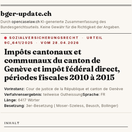
bger-update.ch
Durch
opencaselaw.ch
KI-generierte Zusammenfassung des
Bundesgerichtsurteils. Keine Gewähr für die Richtigkeit der Angaben.
SOZIALVERSICHERUNGSRECHT · URTEIL
9C_641/2025 · VOM 28.04.2026
Impôts cantonaux et
communaux du canton de
Genève et impôt fédéral direct,
périodes fiscales 2010 à 2015
Vorinstanz:
Cour de justice de la République et canton de Genève
Verfahrensergebnis:
teilweise Gutheissung
Sprache:
FR
Länge:
6417 Wörter
Besetzung:
3er-Besetzung ( Moser-Szeless, Beusch, Bollinger)
INHALT