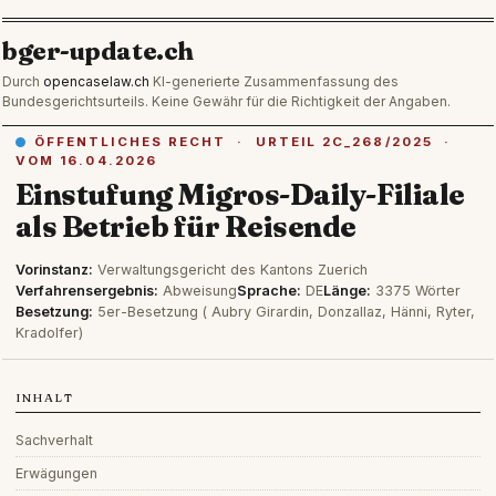
bger-update.ch
Durch
opencaselaw.ch
KI-generierte Zusammenfassung des
Bundesgerichtsurteils. Keine Gewähr für die Richtigkeit der Angaben.
ÖFFENTLICHES RECHT · URTEIL 2C_268/2025 ·
VOM 16.04.2026
Einstufung Migros-Daily-Filiale
als Betrieb für Reisende
Vorinstanz:
Verwaltungsgericht des Kantons Zuerich
Verfahrensergebnis:
Abweisung
Sprache:
DE
Länge:
3375 Wörter
Besetzung:
5er-Besetzung ( Aubry Girardin, Donzallaz, Hänni, Ryter,
Kradolfer)
INHALT
Sachverhalt
Erwägungen