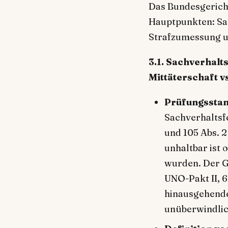
Das Bundesgericht
Hauptpunkten: Sac
Strafzumessung u
3.1. Sachverhalt
Mittäterschaft vs
Prüfungsstan
Sachverhaltsfe
und 105 Abs. 2
unhaltbar ist 
wurden. Der 
UNO-Pakt II, 6
hinausgehende
unüberwindlich