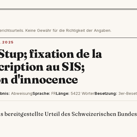
htsurteils. Keine Gewähr für die Richtigkeit der Angaben.
.2025
Stup; fixation de la
cription au SIS;
on d'innocence
bnis:
Abweisung
Sprache:
FR
Länge:
5422 Wörter
Besetzung:
3er-Beset
as bereitgestellte Urteil des Schweizerischen Bunde