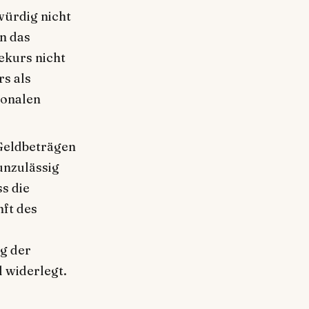
ürdig nicht
n das
ekurs nicht
rs als
ionalen
Geldbeträgen
nzulässig
ss die
ft des
g der
 widerlegt.