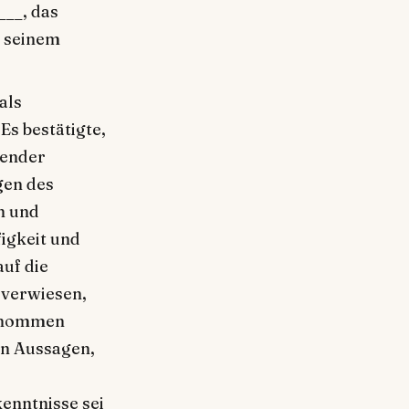
___, das
s seinem
als
Es bestätigte,
render
gen des
n und
igkeit und
auf die
 verwiesen,
genommen
en Aussagen,
nntnisse sei