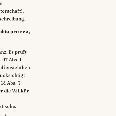
ei
terschaft),
schreibung.
ubio pro reo,
nz. Es prüft
 97 Abs. 1
offensichtlich
rücksichtigt
 14 Abs. 2
r die Willkür
etische.