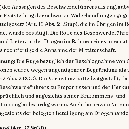
 der Aussagen des Beschwerdeführers als unglaubw
Die Feststellung der schweren Widerhandlungen gege
elgesetz (Art. 19 Abs. 2 LStup), die im Übrigen im R
de, wurde bestätigt. Die Rolle des Beschwerdeführe
und Lieferant der Drogen im Rahmen eines internat
 rechtfertige die Annahme der Mittäterschaft.
mung:
Die Rüge bezüglich der Beschlagnahme von 
fonen wurde wegen ungenügender Begründung als u
42 Abs. 2 BGG). Die Vorinstanz hatte festgestellt, da
Beschwerdeführers zu Ersparnissen und der Herkun
prüchlich und angesichts seiner Einkommens- und
tion unglaubwürdig waren. Auch die private Nutzun
ngesichts der belegten Beteiligung am Drogenhandel
ung (Art. 47 StGB)