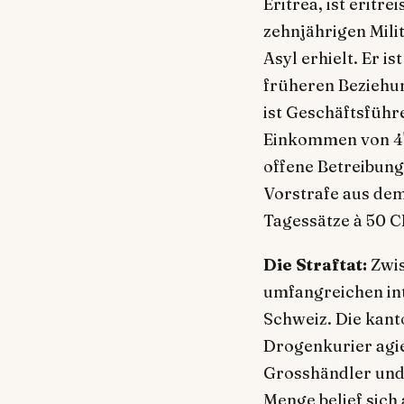
Eritrea, ist eritr
zehnjährigen Milit
Asyl erhielt. Er is
früheren Beziehun
ist Geschäftsführ
Einkommen von 4'
offene Betreibung
Vorstrafe aus de
Tagessätze à 50 C
Die Straftat:
Zwis
umfangreichen in
Schweiz. Die kanto
Drogenkurier agie
Grosshändler und V
Menge belief sich