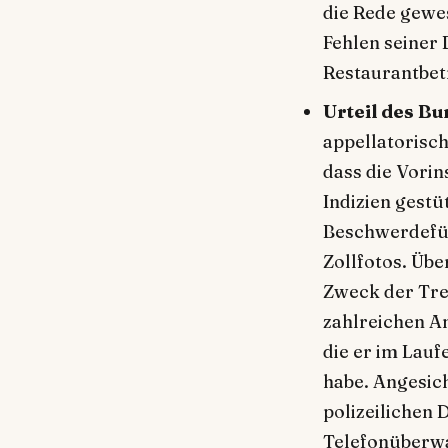
die Rede gewes
Fehlen seiner
Restaurantbetr
Urteil des Bu
appellatorisch
dass die Vorin
Indizien gest
Beschwerdefüh
Zollfotos. Üb
Zweck der Tref
zahlreichen A
die er im Lau
habe. Angesic
polizeilichen
Telefonüberw