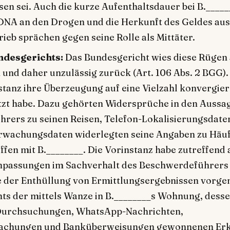
en sei. Auch die kurze Aufenthaltsdauer bei B._____
 DNA an den Drogen und die Herkunft des Geldes au
ieb sprächen gegen seine Rolle als Mittäter.
ndesgerichts:
Das Bundesgericht wies diese Rügen 
 und daher unzulässig zurück (Art. 106 Abs. 2 BGG). 
stanz ihre Überzeugung auf eine Vielzahl konvergie
ützt habe. Dazu gehörten Widersprüche in den Aussa
rers zu seinen Reisen, Telefon-Lokalisierungsdate
erwachungsdaten widerlegten seine Angaben zu Häuf
fen mit B.________. Die Vorinstanz habe zutreffend 
npassungen im Sachverhalt des Beschwerdeführers
fe der Enthüllung von Ermittlungsergebnissen vor
hts der mittels Wanze in B.________s Wohnung, dess
 Durchsuchungen, WhatsApp-Nachrichten,
achungen und Banküberweisungen gewonnenen Erke