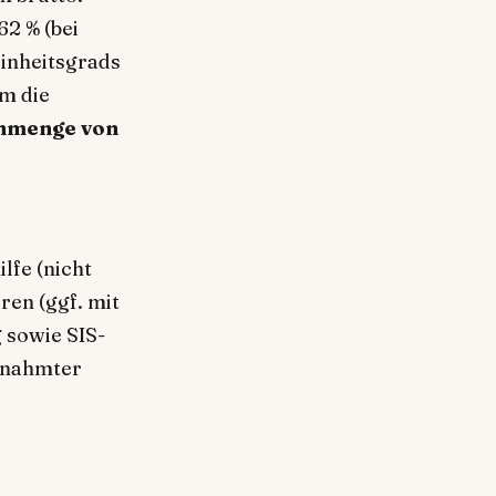
2 % (bei
inheitsgrads
am die
nmenge von
lfe (nicht
ren (ggf. mit
 sowie SIS-
gnahmter