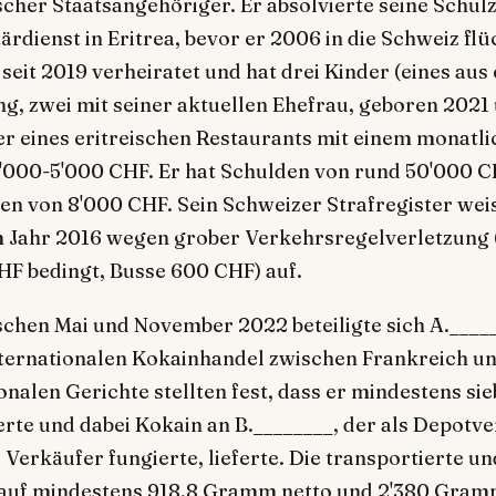
eischer Staatsangehöriger. Er absolvierte seine Schul
ärdienst in Eritrea, bevor er 2006 in die Schweiz fl
t seit 2019 verheiratet und hat drei Kinder (eines aus
g, zwei mit seiner aktuellen Ehefrau, geboren 2021 
er eines eritreischen Restaurants mit einem monatl
000-5'000 CHF. Er hat Schulden von rund 50'000 
en von 8'000 CHF. Sein Schweizer Strafregister weis
m Jahr 2016 wegen grober Verkehrsregelverletzung 
HF bedingt, Busse 600 CHF) auf.
chen Mai und November 2022 beteiligte sich A.____
ternationalen Kokainhandel zwischen Frankreich un
nalen Gerichte stellten fest, dass er mindestens sie
rte und dabei Kokain an B.________, der als Depotve
erkäufer fungierte, lieferte. Die transportierte un
 auf mindestens 918,8 Gramm netto und 2'380 Gram