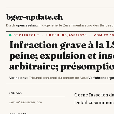
bger-update.ch
Durch
opencaselaw.ch
KI-generierte Zusammenfassung des Bundesgeric
STRAFRECHT · URTEIL 6B_458/2025 · VOM 29.10
Infraction grave à la L
peine; expulsion et ins
arbitraire; présompti
Vorinstanz:
Tribunal cantonal du canton de Vaud
Verfahrenserge
INHALT
Gerne fasse ich d
Detail zusammen:
kein Inhaltsverzeichnis
AKTIONEN