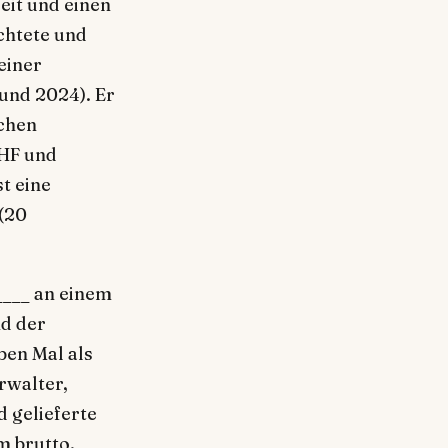
zeit und einen
üchtete und
 einer
und 2024). Er
ichen
CHF und
t eine
(20
____ an einem
d der
ben Mal als
rwalter,
d gelieferte
m brutto.