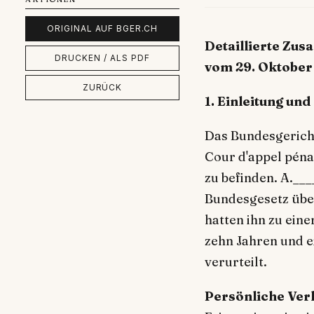
ORIGINAL AUF BGER.CH
Detaillierte Zu
DRUCKEN / ALS PDF
vom 29. Oktober
ZURÜCK
1. Einleitung un
Das Bundesgericht
Cour d'appel péna
zu befinden. A._
Bundesgesetz über
hatten ihn zu ein
zehn Jahren und 
verurteilt.
Persönliche Verh