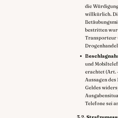
die Würdigung
willkürlich. 
Betäubungsmitt
bestritten wur
Transporteur 
Drogenhandels
Beschlagnah
und Mobiltele
erachtet (Art. 
Aussagen des 
Geldes widers
Ausgabensitua
Telefone sei a
3.2. Strafzumess