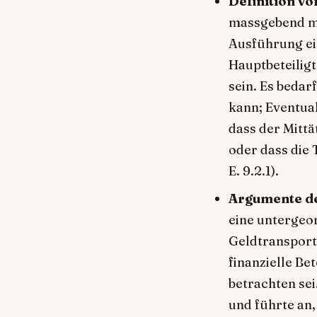
Definition vo
massgebend mi
Ausführung ei
Hauptbeteiligt
sein. Es bedar
kann; Eventual
dass der Mittä
oder dass die 
E. 9.2.1).
Argumente d
eine untergeor
Geldtransport
finanzielle Be
betrachten sei
und führte an