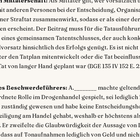
n Mittäterschaft:
Als Mittäter gilt, wer vorsätzlich 
t anderen Personen bei der Entscheidung, Organis
ner Straftat zusammenwirkt, sodass er als einer de
en erscheint. Der Beitrag muss für die Tatausführu
f eines gemeinsamen Tatentschlusses, der auch konk
vorsatz hinsichtlich des Erfolgs genügt. Es ist nicht
ter den Tatplan mitentwickelt oder die Tat beeinflus
Tat von langer Hand geplant war (BGE 135 IV 152 E. 2.
es Beschwerdeführers:
A.________ machte geltend,
dnete Rolle im Drogenhandel gespielt, sei lediglich
 zuständig gewesen und habe keine Entscheidungsh
teiligung am Handel gehabt, weshalb er höchstens al
. Er zweifelte die Glaubwürdigkeit der Aussage von 
, dass auf Tonaufnahmen lediglich von Geld und nic