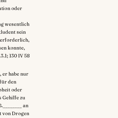
und
ation oder
r
ng wesentlich
ludent sein
 erforderlich,
sen konnte,
3.1; 130 IV 58
 er habe nur
 für den
oheit oder
s Gehilfe zu
B.________ an
ht von Drogen