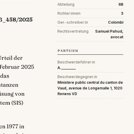
Abteilung
6B
Richter:innen
3
6B_458/2025
Ger.-schreiber:in
Colombi
Rechtsvertretung
Samuel Pahud,
avocat
PARTEIEN
rteil der
Beschwerdeführer:in
 Februar 2025
A.________
 das
Beschwerdegegner:in
Ministère public central du canton de
stanzen
Vaud, avenue de Longemalle 1, 1020
eisung von
Renens VD
tem (SIS)
n 1977 in