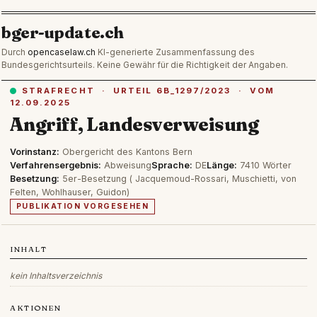
bger-update.ch
Durch
opencaselaw.ch
KI-generierte Zusammenfassung des
Bundesgerichtsurteils. Keine Gewähr für die Richtigkeit der Angaben.
STRAFRECHT · URTEIL 6B_1297/2023 · VOM
12.09.2025
Angriff, Landesverweisung
Vorinstanz:
Obergericht des Kantons Bern
Verfahrensergebnis:
Abweisung
Sprache:
DE
Länge:
7410 Wörter
Besetzung:
5er-Besetzung ( Jacquemoud-Rossari, Muschietti, von
Felten, Wohlhauser, Guidon)
PUBLIKATION VORGESEHEN
INHALT
kein Inhaltsverzeichnis
AKTIONEN