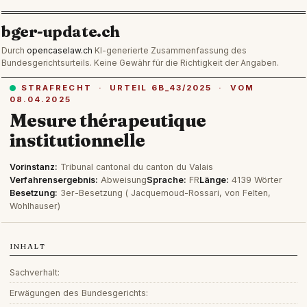
bger-update.ch
Durch
opencaselaw.ch
KI-generierte Zusammenfassung des
Bundesgerichtsurteils. Keine Gewähr für die Richtigkeit der Angaben.
STRAFRECHT · URTEIL 6B_43/2025 · VOM
08.04.2025
Mesure thérapeutique
institutionnelle
Vorinstanz:
Tribunal cantonal du canton du Valais
Verfahrensergebnis:
Abweisung
Sprache:
FR
Länge:
4139 Wörter
Besetzung:
3er-Besetzung ( Jacquemoud-Rossari, von Felten,
Wohlhauser)
INHALT
Sachverhalt:
Erwägungen des Bundesgerichts: