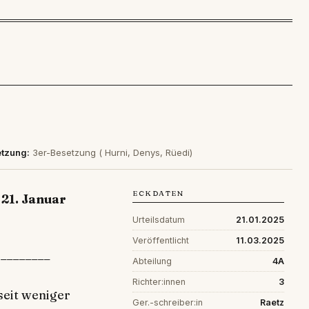
tzung:
3er-Besetzung ( Hurni, Denys, Rüedi)
ECKDATEN
21. Januar
Urteilsdatum
21.01.2025
Veröffentlicht
11.03.2025
.________
Abteilung
4A
Richter:innen
3
seit weniger
Ger.-schreiber:in
Raetz