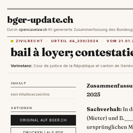
bger-update.ch
Durch
opencaselaw.ch
KI-generierte Zusammenfassung des Bundesgeric
ZIVILRECHT · URTEIL 4A_230/2024 · VOM 21.01.
bail à loyer; contestati
Vorinstanz:
Cour de justice de la République et canton de Genè
INHALT
Zusammenfassung
2025
kein Inhaltsverzeichnis
Sachverhalt:
In d
AKTIONEN
(Mieter) und B.__
ORIGINAL AUF BGER.CH
ursprünglichen Mi
DRUCKEN / ALS PDF