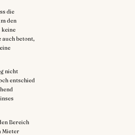
ss die
 um den
a keine
 auch betont,
 eine
g nicht
och entschied
chend
zinses
den Bereich
m Mieter