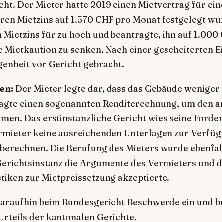
teht. Der Mieter hatte 2019 einen Mietvertrag für e
ren Mietzins auf 1.570 CHF pro Monat festgelegt wu
n Mietzins für zu hoch und beantragte, ihn auf 1.000
e Mietkaution zu senken. Nach einer gescheiterten E
enheit vor Gericht gebracht.
en:
Der Mieter legte dar, dass das Gebäude weniger 
ntragte einen sogenannten Renditerechnung, um den
mmen. Das erstinstanzliche Gericht wies seine Ford
rmieter keine ausreichenden Unterlagen zur Verfügu
 berechnen. Die Berufung des Mieters wurde ebenfal
Gerichtsinstanz die Argumente des Vermieters und d
stiken zur Mietpreissetzung akzeptierte.
daraufhin beim Bundesgericht Beschwerde ein und b
rteils der kantonalen Gerichte.