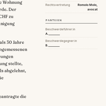
ine Wohnung
Rechtsvertretung
Romolo Molo,
rde. Der
avocat
 CHF zu
PARTEIEN
inigung
Beschwerdeführer:in
A.________
Beschwerdegegner:in
als 30 Jahre
B.________
 angemessenen
erungen
ng stellte,
ls abgelehnt,
ie
eantragte die